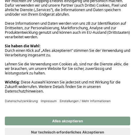
Ups! Da ist etwas schiefgelaufen. Bitte die Seite neu laden oder
nochmals versuchen.
Ups! Da ist etwas schiefgelaufen. Bitte die Seite neu laden oder
nochmals versuchen.
Ups! Da ist etwas schiefgelaufen. Bitte die Seite neu laden oder