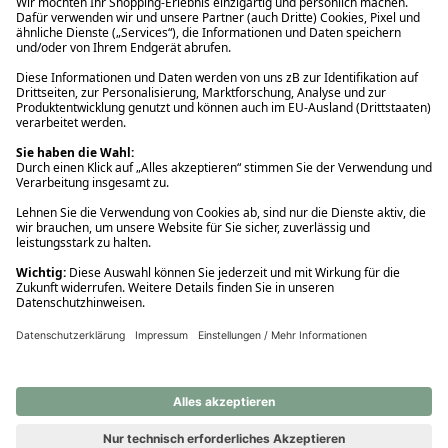
Ups! Da ist etwas schiefgelaufen. Bitte die Seite neu laden oder
nochmals versuchen.
Ups! Da ist etwas schiefgelaufen. Bitte die Seite neu laden oder
nochmals versuchen.
Ups! Da ist etwas schiefgelaufen. Bitte die Seite neu laden oder