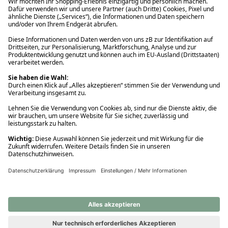
Ups! Da ist etwas schiefgelaufen. Bitte die Seite neu laden oder
nochmals versuchen.
Ups! Da ist etwas schiefgelaufen. Bitte die Seite neu laden oder
nochmals versuchen.
Ups! Da ist etwas schiefgelaufen. Bitte die Seite neu laden oder