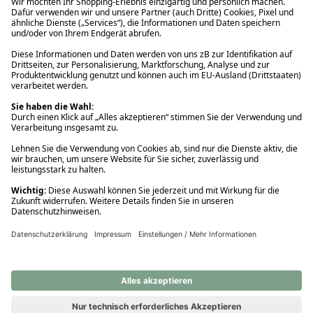
Ups! Da ist etwas schiefgelaufen. Bitte die Seite neu laden oder
nochmals versuchen.
Ups! Da ist etwas schiefgelaufen. Bitte die Seite neu laden oder
nochmals versuchen.
Ups! Da ist etwas schiefgelaufen. Bitte die Seite neu laden oder