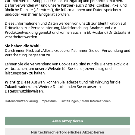
Ups! Da ist etwas schiefgelaufen. Bitte die Seite neu laden oder
nochmals versuchen.
Ups! Da ist etwas schiefgelaufen. Bitte die Seite neu laden oder
nochmals versuchen.
Ups! Da ist etwas schiefgelaufen. Bitte die Seite neu laden oder