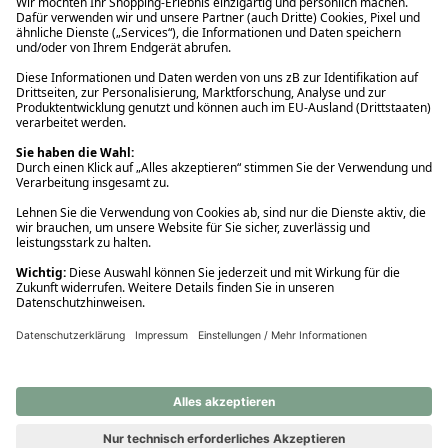
Ups! Da ist etwas schiefgelaufen. Bitte die Seite neu laden oder
nochmals versuchen.
Ups! Da ist etwas schiefgelaufen. Bitte die Seite neu laden oder