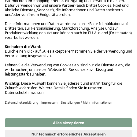
Ups! Da ist etwas schiefgelaufen. Bitte die Seite neu laden oder
nochmals versuchen.
Ups! Da ist etwas schiefgelaufen. Bitte die Seite neu laden oder
nochmals versuchen.
Ups! Da ist etwas schiefgelaufen. Bitte die Seite neu laden oder