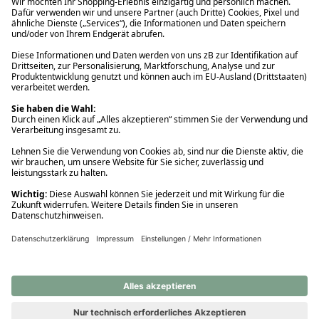
Ups! Da ist etwas schiefgelaufen. Bitte die Seite neu laden oder
nochmals versuchen.
Ups! Da ist etwas schiefgelaufen. Bitte die Seite neu laden oder
nochmals versuchen.
Ups! Da ist etwas schiefgelaufen. Bitte die Seite neu laden oder