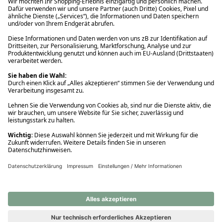
Ups! Da ist etwas schiefgelaufen. Bitte die Seite neu laden oder
nochmals versuchen.
Ups! Da ist etwas schiefgelaufen. Bitte die Seite neu laden oder
nochmals versuchen.
Ups! Da ist etwas schiefgelaufen. Bitte die Seite neu laden oder