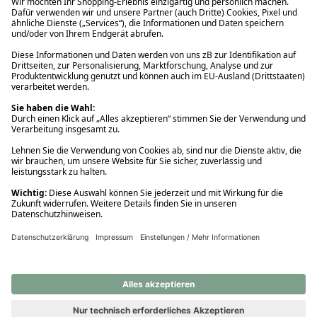
Ups! Da ist etwas schiefgelaufen. Bitte die Seite neu laden oder
nochmals versuchen.
Ups! Da ist etwas schiefgelaufen. Bitte die Seite neu laden oder
nochmals versuchen.
Ups! Da ist etwas schiefgelaufen. Bitte die Seite neu laden oder