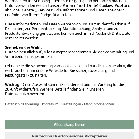
Ups! Da ist etwas schiefgelaufen. Bitte die Seite neu laden oder
nochmals versuchen.
Ups! Da ist etwas schiefgelaufen. Bitte die Seite neu laden oder
nochmals versuchen.
Ups! Da ist etwas schiefgelaufen. Bitte die Seite neu laden oder