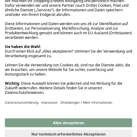
Ups! Da ist etwas schiefgelaufen. Bitte die Seite neu laden oder
nochmals versuchen.
Ups! Da ist etwas schiefgelaufen. Bitte die Seite neu laden oder
nochmals versuchen.
Ups! Da ist etwas schiefgelaufen. Bitte die Seite neu laden oder