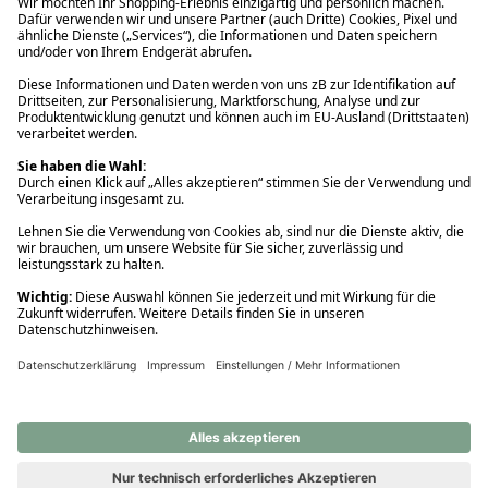
Ups! Da ist etwas schiefgelaufen. Bitte die Seite neu laden oder
nochmals versuchen.
Ups! Da ist etwas schiefgelaufen. Bitte die Seite neu laden oder
nochmals versuchen.
Ups! Da ist etwas schiefgelaufen. Bitte die Seite neu laden oder