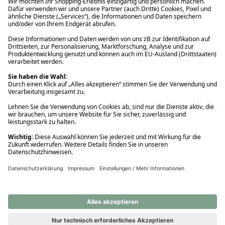
Ups! Da ist etwas schiefgelaufen. Bitte die Seite neu laden oder
nochmals versuchen.
Ups! Da ist etwas schiefgelaufen. Bitte die Seite neu laden oder
nochmals versuchen.
Ups! Da ist etwas schiefgelaufen. Bitte die Seite neu laden oder