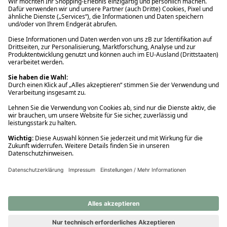
Ups! Da ist etwas schiefgelaufen. Bitte die Seite neu laden oder
nochmals versuchen.
Ups! Da ist etwas schiefgelaufen. Bitte die Seite neu laden oder
nochmals versuchen.
Ups! Da ist etwas schiefgelaufen. Bitte die Seite neu laden oder