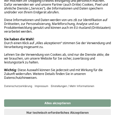
Ups! Da ist etwas schiefgelaufen. Bitte die Seite neu laden oder
nochmals versuchen.
Ups! Da ist etwas schiefgelaufen. Bitte die Seite neu laden oder
nochmals versuchen.
Ups! Da ist etwas schiefgelaufen. Bitte die Seite neu laden oder