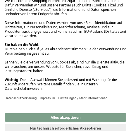
Ups! Da ist etwas schiefgelaufen. Bitte die Seite neu laden oder
nochmals versuchen.
Ups! Da ist etwas schiefgelaufen. Bitte die Seite neu laden oder
nochmals versuchen.
Ups! Da ist etwas schiefgelaufen. Bitte die Seite neu laden oder