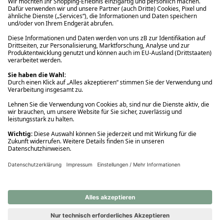
Ups! Da ist etwas schiefgelaufen. Bitte die Seite neu laden oder
nochmals versuchen.
Ups! Da ist etwas schiefgelaufen. Bitte die Seite neu laden oder
nochmals versuchen.
Ups! Da ist etwas schiefgelaufen. Bitte die Seite neu laden oder