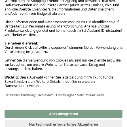
Ups! Da ist etwas schiefgelaufen. Bitte die Seite neu laden oder
nochmals versuchen.
Ups! Da ist etwas schiefgelaufen. Bitte die Seite neu laden oder
nochmals versuchen.
Ups! Da ist etwas schiefgelaufen. Bitte die Seite neu laden oder