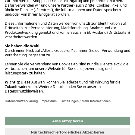
Ups! Da ist etwas schiefgelaufen. Bitte die Seite neu laden oder
nochmals versuchen.
Ups! Da ist etwas schiefgelaufen. Bitte die Seite neu laden oder
nochmals versuchen.
Ups! Da ist etwas schiefgelaufen. Bitte die Seite neu laden oder