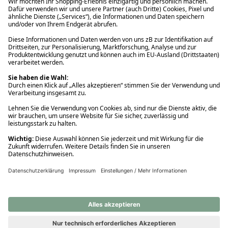
Ups! Da ist etwas schiefgelaufen. Bitte die Seite neu laden oder
nochmals versuchen.
Ups! Da ist etwas schiefgelaufen. Bitte die Seite neu laden oder
nochmals versuchen.
Ups! Da ist etwas schiefgelaufen. Bitte die Seite neu laden oder