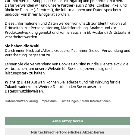
Ups! Da ist etwas schiefgelaufen. Bitte die Seite neu laden oder
nochmals versuchen.
Ups! Da ist etwas schiefgelaufen. Bitte die Seite neu laden oder
nochmals versuchen.
Ups! Da ist etwas schiefgelaufen. Bitte die Seite neu laden oder