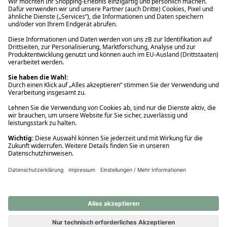
Ups! Da ist etwas schiefgelaufen. Bitte die Seite neu laden oder
nochmals versuchen.
Ups! Da ist etwas schiefgelaufen. Bitte die Seite neu laden oder
nochmals versuchen.
Ups! Da ist etwas schiefgelaufen. Bitte die Seite neu laden oder