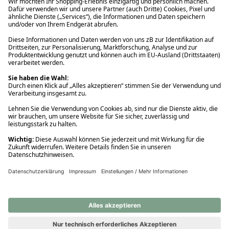
Ups! Da ist etwas schiefgelaufen. Bitte die Seite neu laden oder
nochmals versuchen.
Ups! Da ist etwas schiefgelaufen. Bitte die Seite neu laden oder
nochmals versuchen.
Ups! Da ist etwas schiefgelaufen. Bitte die Seite neu laden oder