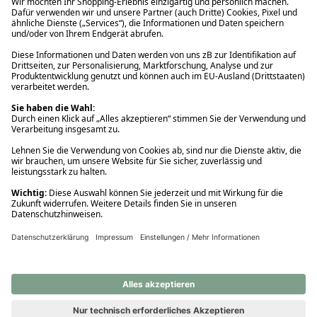
Ups! Da ist etwas schiefgelaufen. Bitte die Seite neu laden oder
nochmals versuchen.
Ups! Da ist etwas schiefgelaufen. Bitte die Seite neu laden oder
nochmals versuchen.
Ups! Da ist etwas schiefgelaufen. Bitte die Seite neu laden oder