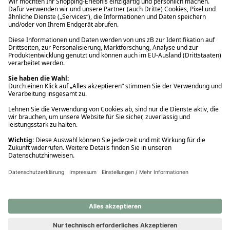
Ups! Da ist etwas schiefgelaufen. Bitte die Seite neu laden oder
nochmals versuchen.
Ups! Da ist etwas schiefgelaufen. Bitte die Seite neu laden oder