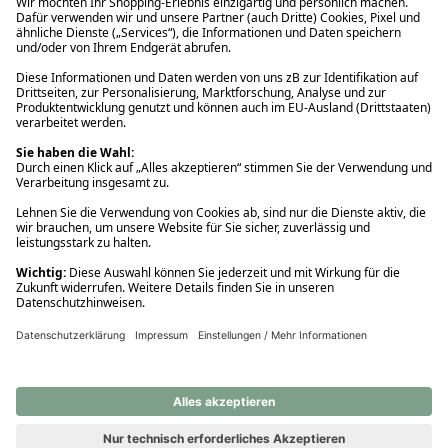
Ups! Da ist etwas schiefgelaufen. Bitte die Seite neu laden oder
nochmals versuchen.
Ups! Da ist etwas schiefgelaufen. Bitte die Seite neu laden oder
nochmals versuchen.
Ups! Da ist etwas schiefgelaufen. Bitte die Seite neu laden oder