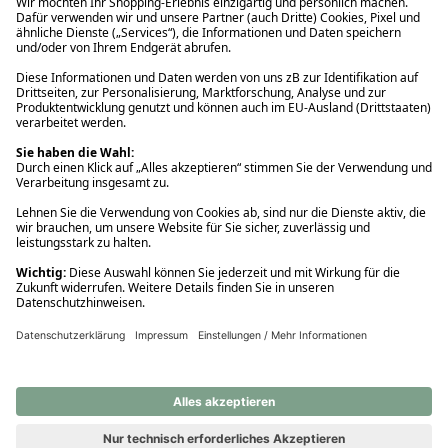
Ups! Da ist etwas schiefgelaufen. Bitte die Seite neu laden oder
nochmals versuchen.
Ups! Da ist etwas schiefgelaufen. Bitte die Seite neu laden oder
nochmals versuchen.
Ups! Da ist etwas schiefgelaufen. Bitte die Seite neu laden oder