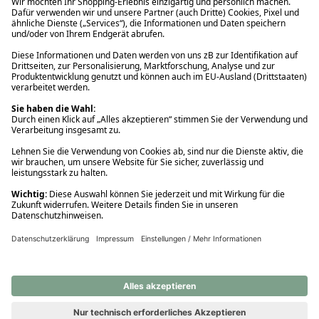
Ups! Da ist etwas schiefgelaufen. Bitte die Seite neu laden oder
nochmals versuchen.
Ups! Da ist etwas schiefgelaufen. Bitte die Seite neu laden oder
nochmals versuchen.
Ups! Da ist etwas schiefgelaufen. Bitte die Seite neu laden oder