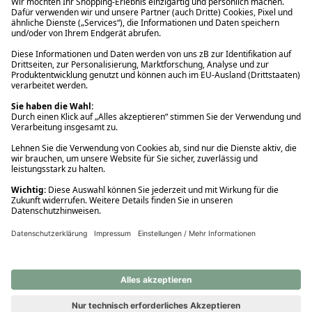
Ups! Da ist etwas schiefgelaufen. Bitte die Seite neu laden oder
nochmals versuchen.
Ups! Da ist etwas schiefgelaufen. Bitte die Seite neu laden oder
nochmals versuchen.
Ups! Da ist etwas schiefgelaufen. Bitte die Seite neu laden oder