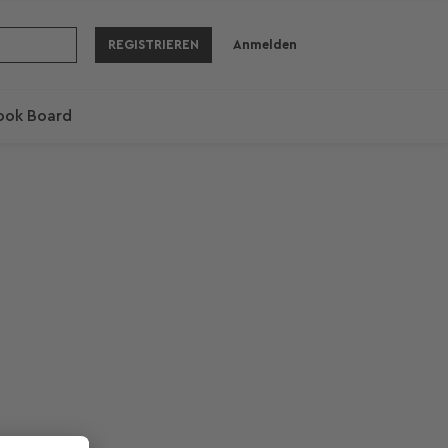
REGISTRIEREN
Anmelden
ook Board