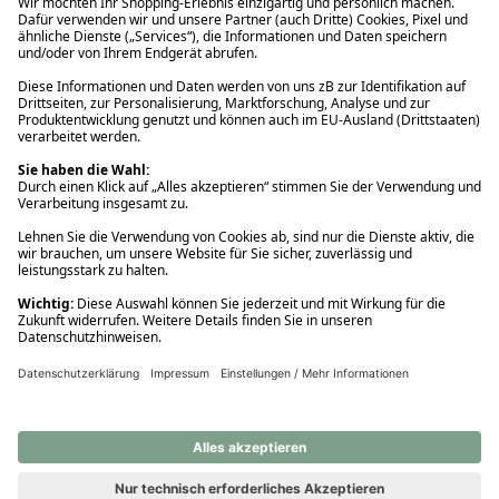
Ups! Da ist etwas schiefgelaufen. Bitte die Seite neu laden oder
nochmals versuchen.
Ups! Da ist etwas schiefgelaufen. Bitte die Seite neu laden oder
nochmals versuchen.
Ups! Da ist etwas schiefgelaufen. Bitte die Seite neu laden oder