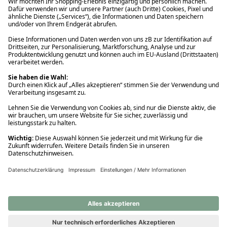
Ups! Da ist etwas schiefgelaufen. Bitte die Seite neu laden oder
nochmals versuchen.
Ups! Da ist etwas schiefgelaufen. Bitte die Seite neu laden oder
nochmals versuchen.
Ups! Da ist etwas schiefgelaufen. Bitte die Seite neu laden oder