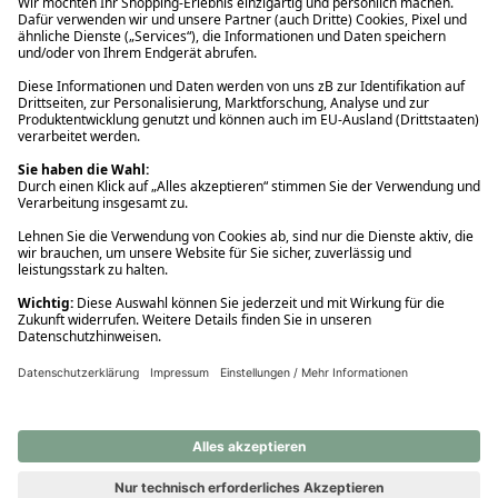
Ups! Da ist etwas schiefgelaufen. Bitte die Seite neu laden oder
nochmals versuchen.
Ups! Da ist etwas schiefgelaufen. Bitte die Seite neu laden oder
nochmals versuchen.
Ups! Da ist etwas schiefgelaufen. Bitte die Seite neu laden oder