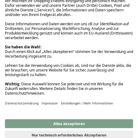
Ups! Da ist etwas schiefgelaufen. Bitte die Seite neu laden oder
nochmals versuchen.
Ups! Da ist etwas schiefgelaufen. Bitte die Seite neu laden oder
nochmals versuchen.
Ups! Da ist etwas schiefgelaufen. Bitte die Seite neu laden oder