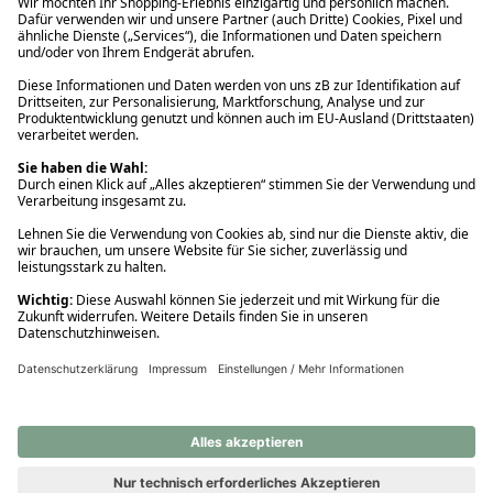
Ups! Da ist etwas schiefgelaufen. Bitte die Seite neu laden oder
nochmals versuchen.
Ups! Da ist etwas schiefgelaufen. Bitte die Seite neu laden oder
nochmals versuchen.
Ups! Da ist etwas schiefgelaufen. Bitte die Seite neu laden oder