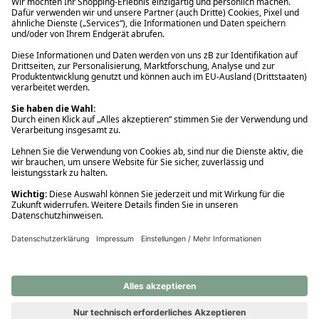
Ups! Da ist etwas schiefgelaufen. Bitte die Seite neu laden oder
nochmals versuchen.
Ups! Da ist etwas schiefgelaufen. Bitte die Seite neu laden oder
nochmals versuchen.
Ups! Da ist etwas schiefgelaufen. Bitte die Seite neu laden oder