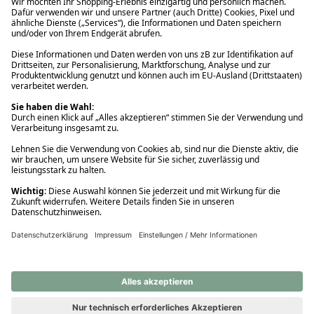
Ups! Da ist etwas schiefgelaufen. Bitte die Seite neu laden oder
nochmals versuchen.
Ups! Da ist etwas schiefgelaufen. Bitte die Seite neu laden oder
nochmals versuchen.
Ups! Da ist etwas schiefgelaufen. Bitte die Seite neu laden oder