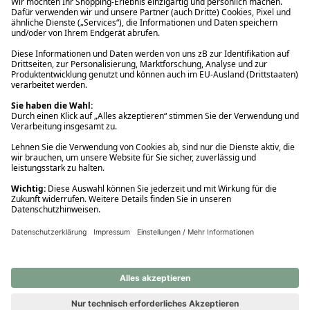
Ups! Da ist etwas schiefgelaufen. Bitte die Seite neu laden oder
nochmals versuchen.
Ups! Da ist etwas schiefgelaufen. Bitte die Seite neu laden oder
nochmals versuchen.
Ups! Da ist etwas schiefgelaufen. Bitte die Seite neu laden oder