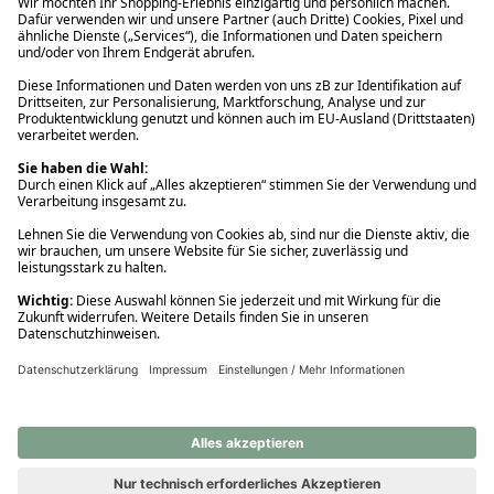
Ups! Da ist etwas schiefgelaufen. Bitte die Seite neu laden oder
nochmals versuchen.
Ups! Da ist etwas schiefgelaufen. Bitte die Seite neu laden oder