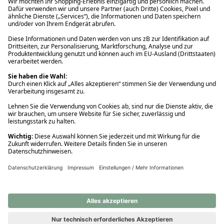
Ups! Da ist etwas schiefgelaufen. Bitte die Seite neu laden oder
nochmals versuchen.
Ups! Da ist etwas schiefgelaufen. Bitte die Seite neu laden oder
nochmals versuchen.
Ups! Da ist etwas schiefgelaufen. Bitte die Seite neu laden oder