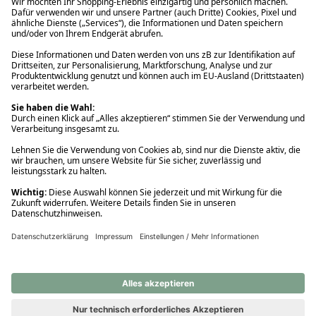
Ups! Da ist etwas schiefgelaufen. Bitte die Seite neu laden oder
nochmals versuchen.
Ups! Da ist etwas schiefgelaufen. Bitte die Seite neu laden oder
nochmals versuchen.
Ups! Da ist etwas schiefgelaufen. Bitte die Seite neu laden oder