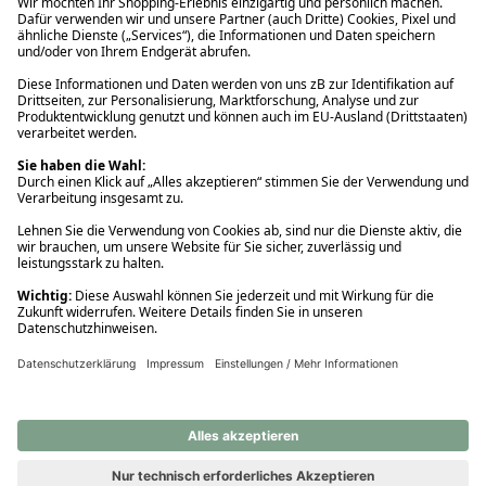
Ups! Da ist etwas schiefgelaufen. Bitte die Seite neu laden oder
nochmals versuchen.
Ups! Da ist etwas schiefgelaufen. Bitte die Seite neu laden oder
nochmals versuchen.
Ups! Da ist etwas schiefgelaufen. Bitte die Seite neu laden oder