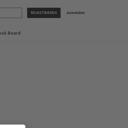
REGISTRIEREN
Anmelden
ook Board