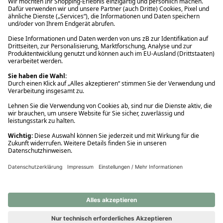
Ups! Da ist etwas schiefgelaufen. Bitte die Seite neu laden oder
nochmals versuchen.
Ups! Da ist etwas schiefgelaufen. Bitte die Seite neu laden oder
nochmals versuchen.
Ups! Da ist etwas schiefgelaufen. Bitte die Seite neu laden oder