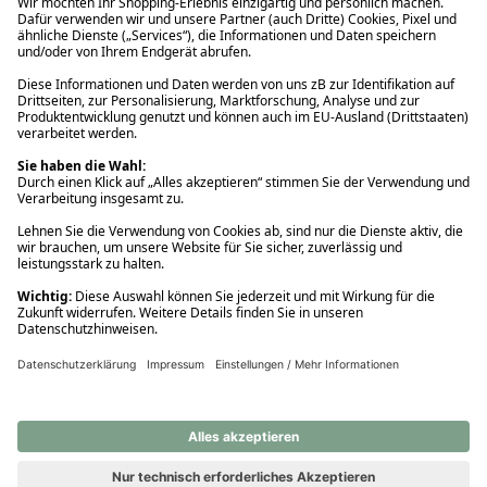
Ups! Da ist etwas schiefgelaufen. Bitte die Seite neu laden oder
nochmals versuchen.
Ups! Da ist etwas schiefgelaufen. Bitte die Seite neu laden oder
nochmals versuchen.
Ups! Da ist etwas schiefgelaufen. Bitte die Seite neu laden oder