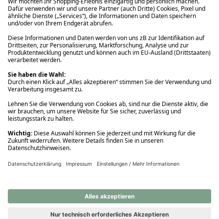
Ups! Da ist etwas schiefgelaufen. Bitte die Seite neu laden oder
nochmals versuchen.
Ups! Da ist etwas schiefgelaufen. Bitte die Seite neu laden oder
nochmals versuchen.
Ups! Da ist etwas schiefgelaufen. Bitte die Seite neu laden oder