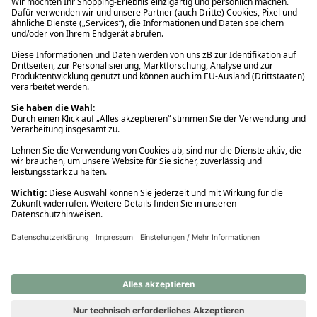
Ups! Da ist etwas schiefgelaufen. Bitte die Seite neu laden oder
nochmals versuchen.
Ups! Da ist etwas schiefgelaufen. Bitte die Seite neu laden oder
nochmals versuchen.
Ups! Da ist etwas schiefgelaufen. Bitte die Seite neu laden oder