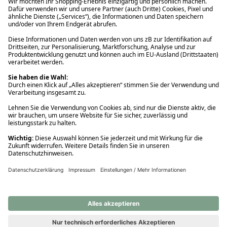
Ups! Da ist etwas schiefgelaufen. Bitte die Seite neu laden oder
nochmals versuchen.
Ups! Da ist etwas schiefgelaufen. Bitte die Seite neu laden oder
nochmals versuchen.
Ups! Da ist etwas schiefgelaufen. Bitte die Seite neu laden oder