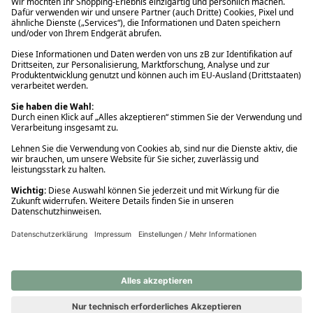
Ups! Da ist etwas schiefgelaufen. Bitte die Seite neu laden oder
nochmals versuchen.
Ups! Da ist etwas schiefgelaufen. Bitte die Seite neu laden oder
nochmals versuchen.
Ups! Da ist etwas schiefgelaufen. Bitte die Seite neu laden oder